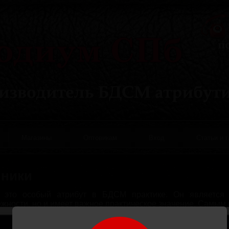
Магазины
Оптовикам
Вход
Статьи и 
ники
 это особый атрибут в БДСМ практике. Он является 
жности, но и имеет важное практическое значение. Самы
ления ошейника является натуральная кожа. Модели Б
ми замочками и различными кольцами или полукольц