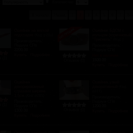
а:
Количество:
В начало
Назад
1
2
3
4
5
6
7
Вп
Ошейник на мягкой
Ошейник БДСМ с
подкладке
кольцом (коричневый)
(Код:
р28а
)
"Трискель"
(Код:
)
Производитель:
Подиум СПб
Производитель:
2200.00
Подиум СПб
Купить
Подробнее
Нет в наличии
 (1)
1500.00
Отзывов (0)
Купить
Подробнее
Ошейник
Ошейник узкий
декорированный
декоративный
(Код:
стразами ширина
р217
)
1,5см
(Код:
р285
)
Производитель:
Производитель:
Подиум СПб
 (1)
Подиум СПб
1200.00
Отзывов (0)
1300.00
Купить
Подробнее
Купить
Подробнее
Ошейник широкий
Ошейник Трискель
(Код: