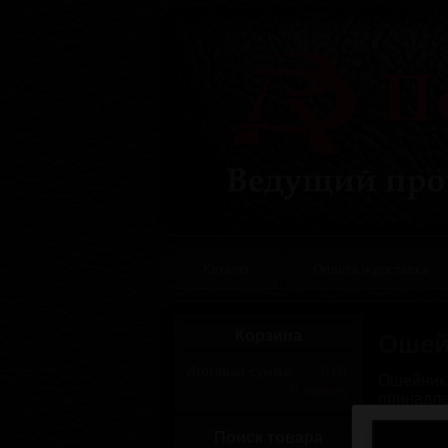
Каталог
Оплата и доставка
Корзина
Ошей
Итоговая сумма:
0.00
Ошейник
В корзину
принадле
изготов
навесны
Поиск товара