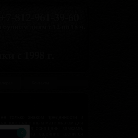
галерея
Контакты
не только знаком преданности и
м распространенным материалом для
ДСМ ошейников оснащены замками,
ами. Часто на ошейник крепится