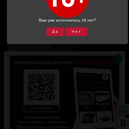
Корзина
Итоговая сумма:
0.00
Вам уже исполнилось 18 лет?
В корзину
Да
Нет
Поиск товара
Расширенный поиск
Магазин Подиум СПб
Ударные девайсы
Бондаж
Ошейники
Рабочие ошейники
Чокеры
Поводки
Наручники
Поножи
Маски и шлемы
Страпоны
Эротическая одежда
Сопутствующие