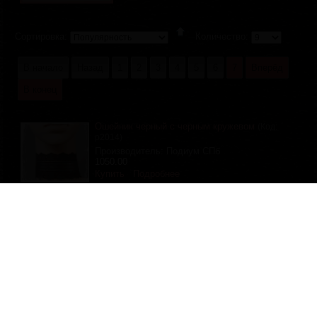
Сортировка:
Количество:
В начало
Назад
1
2
3
4
5
6
7
Вперёд
В конец
Ошейник черный с черным кружевом
(Код:
р2014
)
Производитель:
Подиум СПб
1050.00
Купить
Подробнее
Отзывов (0)
В начало
Назад
1
2
3
4
5
6
7
Вперёд
В конец
Политика
bdsmspb.ru © 1998 — 2026 Подиум СПб.
конфиденциальности