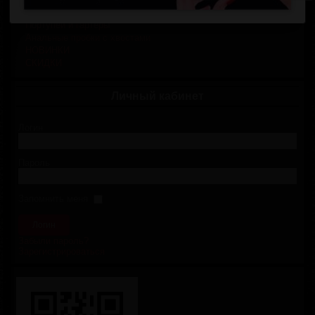
БДСМ мебель
Портупеи и гартеры
Анальные пробки с хвостами
НОВИНКИ
СКИДКИ
Личный кабинет
Логин
Пароль
Запомнить меня
Забыли пароль?
Зарегистрироваться