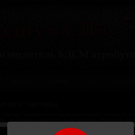
Магазины
Оптовикам
Вход
Статьи и 
упеи и гартеры
, гартеры, подтяжки из натуральной кожи вот уже много л
аров. Изначально портупеи были мужским атрибутом оде
ское значение. Конструкция из кожаных полос была создан
буры для пистолета.