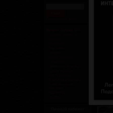
На наше
авторско
крыльями
Расширенный поиск
Не нашли
заказ и 
Магазин Подиум СПб
Сортировк
Ударные девайсы
Бондаж
Ошейники
Наручники
Поножи
Маски и шлемы
Страпоны
Эротическая одежда
Сопутствующие
БДСМ мебель
Портупеи и гартеры
Анальные пробки с
хвостами
Отзывов
НОВИНКИ
СКИДКИ
Личный кабинет