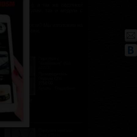
пея на ноги), а так же подтяжки
ические портупеи, так и модели с
индивидуальности? Мы изготовим на
натуральной кожи.
Портупея с
:
"ошейником"
(Код:
р7013
)
Производитель:
Подиум СПб
2750.00
Купить
Подробнее
Отзывов (1)
Портупея женская
(Код:
р7014
)