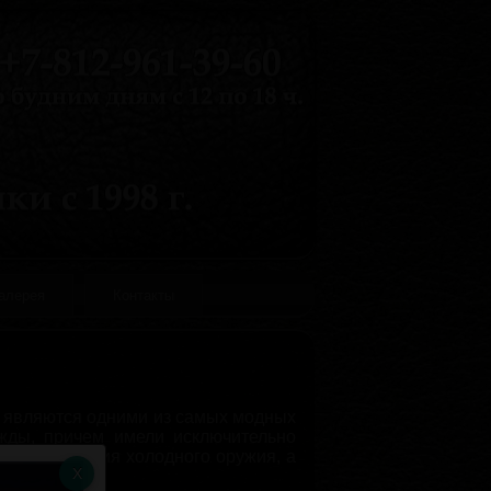
галерея
Контакты
ет являются одними из самых модных
жды, причем имели исключительно
а для ношения холодного оружия, а