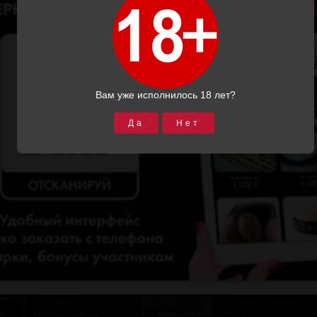
м сайте Вы можете купить портупею или гартеры (порту
го дизайна. В ассортименте нашего магазина, как класс
, имитацией ошейника и т.д.
 портупею, которая отображает Ваше понимание стиля и 
по Вашим меркам портупею, ремни на ноги или подтяжки из 
а:
Количество:
Вам уже исполнилось 18 лет?
Да
Нет
Гартеры
Подтяжки черные
(Код:
р7201
)
(Код
р7111
)
Производитель:
Подиум СПб
Производитель:
3050.00
Подиум СПб
2300.00
Купить
Подробнее
Купить
Подробнее
 (1)
Отзывов (0)
Подтяжки
Гартеры с ремнями
(Код:
р7112
)
(Код:
р7202
)
Производитель: