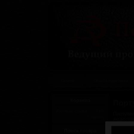
Каталог
Оплата и доставка
Корзина
Порт
Итоговая сумма:
0.00
Портупеи
В корзину
аксессу
практиче
затем ко
Поиск товара