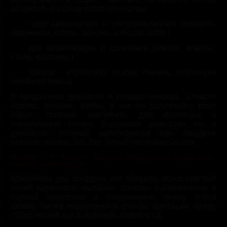
разделить на следующие категории:
·
-
для связывания и обездвиживания (верёвки,
наручники, кляпы, поножи, колодки, цепи )
·
-
для флагелляции и спанкинга (плётки, хлысты,
стеки, флогеры )
·
-
фетиш - атрибутику (маски, парики, комплекты
кожаного белья)
К бондажным девайсам в первую очередь относят
наручи, поножи, кляпы, а так же различного рода
сбруи, готовые комплекты для фиксации и
специальные станки. Вариантов фиксации, как и
девайсов, которые используются при бондаже
великое множество. Вот только несколько из них.
Бондаж при помощи кожаных фиксаторов (наручники,
поножи, комплекты)
Комплекты для бондажа, как правило, представляют
собой наручники, ошейник, поножи, выполненные в
единой стилистике и соединенные между собой
цепью. Так же существуют варианты фиксации между
собой кистей рук и лодыжек, бедер и т.д.