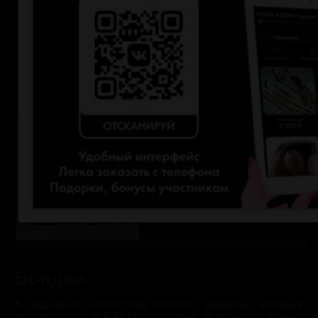
Пароль
Запомнить меня
Забыли пароль?
Зарегистрироваться
Бондаж
К садо-мазо атрибутике относят девайсы, которые
используются в БДСМ - практике. Условно их можно