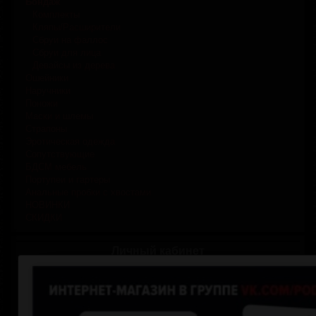
Бондаж
Комплекты
Кляпы/Расширители
Сбруи на фаллос
Сбруи для лица
Девайсы из дерева
Ошейники
Наручники
Поножи
Маски и шлемы
Страпоны
Эротическая одежда
Сопутствующие
БДСМ мебель
Портупеи и гартеры
Анальные пробки с хвостами
НОВИНКИ
СКИДКИ
Личный кабинет
Логин