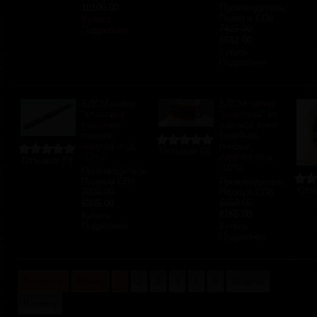
10100.00
Производитель:
Подиум СПб
Купить
7425.00
Подробнее
6682.00
Купить
Подробнее
БДСМ набор
БДСМ набор
"классика"
"классика" из
(ошейник,
лаковой кожи
поножи,
(ошейник,
наручи)
поножи,
(Код:
Отзывов (0)
наручи)
-10%
)
(Код:
Отзывов (0)
-10%
)
Производитель:
Подиум СПб
Производитель:
Отзы
7095.00
Подиум СПб
6850.00
6385.00
6165.00
Купить
Подробнее
Купить
Подробнее
В начало
Назад
1
2
3
4
5
6
Вперёд
В конец