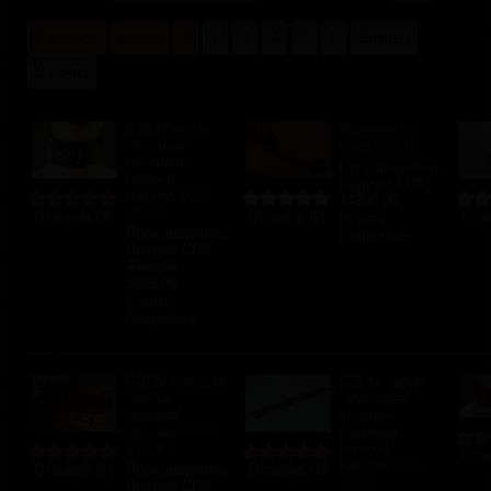
В начало
Назад
1
2
3
4
5
6
Вперёд
В конец
БДСМ набор
Коромысло
"жесткий"
(Код:
р516D
)
(ошейник,
Производитель:
поножи,
Подиум СПб
наручи)
(Код:
14300.00
-10%
)
Отзывов (3)
Отзывов (0)
Отзы
Купить
Производитель:
Подробнее
Подиум СПб
4300.00
3861.00
Купить
Подробнее
БДСМ колодки
БДСМ набор
"Бабья
"классика"
скрипка"
красный
большая
(ошейник,
(Код:
поножи,
р501D
)
Отзы
наручи)
(Код:
Отзывов (1)
Производитель:
Отзывов (1)
-10%
)
Подиум СПб