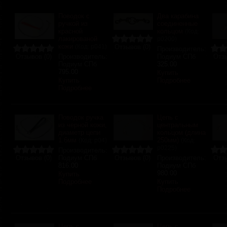
Поводок с
Два карабина
ручкой из
соединенные
красной
кольцом
(Код:
лакированой
р0200
)
кожи
(Код:
р041
)
Отзывов (0)
Производитель:
Отзывов (0)
Производитель:
Подиум СПб
Отзы
Подиум СПб
325.00
795.00
Купить
Купить
Подробнее
Подробнее
Поводок ручка
Цепь с
из черной кожи,
центральным
диаметр цепи
кольцом (длина
1.6мм
250мм)
(Код:
р04
)
(Код:
р0225
)
Производитель:
Отзывов (0)
Подиум СПб
Отзывов (0)
Производитель:
Отзы
816.00
Подиум СПб
980.00
Купить
Подробнее
Купить
Подробнее
Цепь с
Цепь с