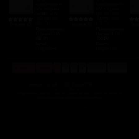
карабинами по
карабинами по
обе стороны
обе стороны
(длина цепи
(длина цепи
200мм)
400мм)
(Код:
(Код:
р0120
)
р0140
)
Отзывов (0)
Отзывов (0)
Отзы
Производитель:
Производитель:
Подиум СПб
Подиум СПб
450.00
750.00
Купить
Купить
Подробнее
Подробнее
В начало
Назад
1
2
3
4
Вперёд
В конец
Политика
bdsmspb.ru © 1998 — 2026 Подиум СПб.
конфиденциальности
«Оформляя заказ и отправляя заявку вы даете свое согласие на
обработку своих персональных данных»