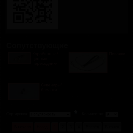
Сопутствующие
Карабинные/
Поводки
цепные
переходники
Сувениры/
брелоки
Сортировка:
Количество:
В начало
Назад
1
2
3
4
Вперёд
В конец