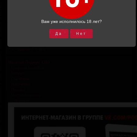
Итоговая сумма:
0.00
В корзину
Вам уже исполнилось 18 лет?
Поиск товара
Да
Нет
Расширенный поиск
Магазин Подиум СПб
Ударные девайсы
Бондаж
Ошейники
Наручники
Поножи
Маски и шлемы
Страпоны
Эротическая одежда
Сопутствующие
Карабинные/цепные переходники
Поводки
Сувениры/брелоки
БДСМ мебель