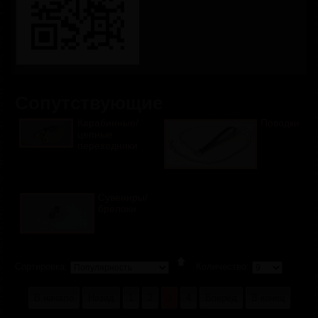
Сопутствующие
Карабинные/
Поводки
цепные
переходники
Сувениры/
брелоки
Сортировка:
Количество:
В начало
Назад
1
2
3
4
Вперёд
В конец