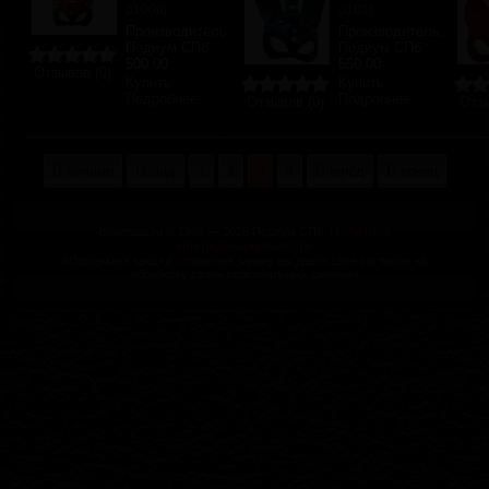
р100в
)
р101
)
Производитель:
Производитель:
Подиум СПб
Подиум СПб
500.00
550.00
Отзывов (0)
Купить
Купить
Подробнее
Подробнее
Отзывов (0)
Отзы
В начало
Назад
1
2
3
4
Вперёд
В конец
Политика
bdsmspb.ru © 1998 — 2026 Подиум СПб.
конфиденциальности
«Оформляя заказ и отправляя заявку вы даете свое согласие на
обработку своих персональных данных»