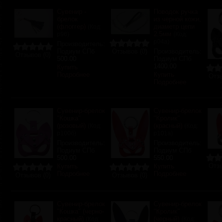
Сувенир -
Поводок ручка
брелок
из черной кожи,
(флоггер)
диаметр цепи
(Код:
2.5мм
р96
)
(Код:
р04а
)
Производитель:
Подиум СПб
Отзывов (0)
Производитель:
Отзывов (0)
500.00
Подиум СПб
1400.00
Купить
Подробнее
Купить
Отзы
Подробнее
Сувенир-брелок
Сувенир-брелок
"Кошка"
"Кролик"
(розовый)
(красный)
(Код:
(Код:
р100б
)
р101а
)
Производитель:
Производитель:
Подиум СПб
Подиум СПб
500.00
550.00
Отзы
Купить
Купить
Подробнее
Подробнее
Отзывов (0)
Отзывов (0)
Сувенир-брелок
Сувенир-брелок
"Кошка" (черно-
"Кролик"
красный)
(черный)
(Код:
(Код: