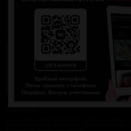
Запомнить меня
Забыли пароль?
Зарегистрироваться
Бондаж
К садо-мазо атрибутике относят девайсы, которые
используются в БДСМ - практике. Условно их можно
разделить на следующие категории: