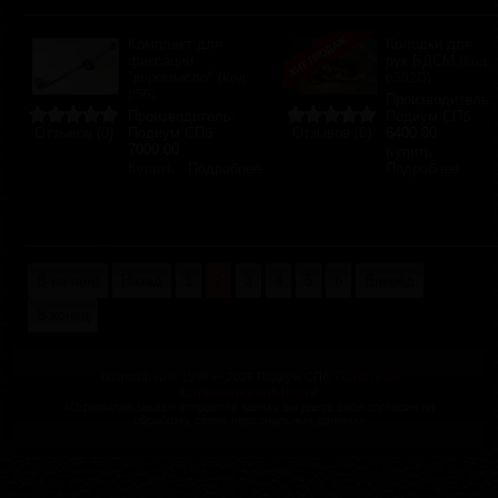
Комплект для
Колодки для
фиксации
рук БДСМ
(Код:
"коромысло"
(Код:
р502D
)
р56
)
Производитель:
Производитель:
Подиум СПб
Отзывов (0)
Подиум СПб
Отзывов (0)
6400.00
7000.00
Купить
Купить
Подробнее
Подробнее
В начало
Назад
1
2
3
4
5
6
Вперёд
В конец
Политика
bdsmspb.ru © 1998 — 2026 Подиум СПб.
конфиденциальности
«Оформляя заказ и отправляя заявку вы даете свое согласие на
обработку своих персональных данных»