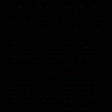
·
-
для связывания и обездвиживания (верёвки,
наручники, кляпы, поножи, колодки, цепи )
·
-
для флагелляции и спанкинга (плётки, хлысты,
стеки, флогеры )
·
-
фетиш - атрибутику (маски, парики, комплекты
кожаного белья)
К бондажным девайсам в первую очередь относят
наручи, поножи, кляпы, а так же различного рода
сбруи, готовые комплекты для фиксации и
специальные станки. Вариантов фиксации, как и
девайсов, которые используются при бондаже
великое множество. Вот только несколько из них.
Бондаж при помощи кожаных фиксаторов (наручники,
поножи, комплекты)
Комплекты для бондажа, как правило, представляют
собой наручники, ошейник, поножи, выполненные в
единой стилистике и соединенные между собой
цепью. Так же существуют варианты фиксации между
собой кистей рук и лодыжек, бедер и т.д.
Качественные бондажные изделия выполнены из