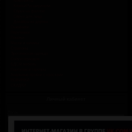
Комплекты
Кляпы/Расширители
Сбруи на фаллос
Сбруи для лица
Девайсы из дерева
Ошейники
Наручники
Поножи
Маски и шлемы
Страпоны
Эротическая одежда
Сопутствующие
БДСМ мебель
Портупеи и гартеры
Анальные пробки с хвостами
НОВИНКИ
СКИДКИ
Личный кабинет
Логин
Пароль