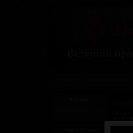
Каталог
Оплата и доставка
Корзина
Ошей
Итоговая сумма:
0.00
Ошейник
В корзину
принадле
изготов
навесны
Поиск товара