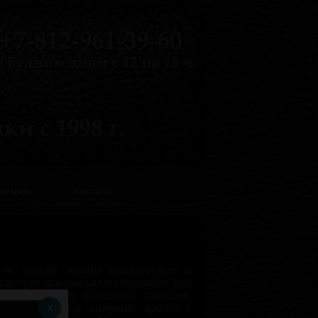
галерея
Контакты
не только знаком преданности и
м распространенным материалом для
ДСМ ошейников оснащены замками,
ами. Часто на ошейник крепится