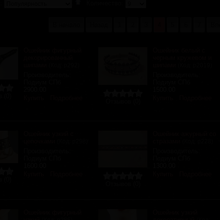
а:
Количество:
В начало
Назад
1
2
3
4
5
6
7
Вп
Ошейник фигурный
Ошейник белый с
декорированный
черным кружевом и
шипами
шипами
(Код:
р292
)
(Код:
р2019
)
Производитель:
Производитель:
Подиум СПб
Подиум СПб
2900.00
1500.00
 (0)
Купить
Подробнее
Купить
Подробнее
Отзывов (0)
Ошейник узкий с
Ошейник ажурный со
цепочками
стразами
(Код:
р298
)
(Код:
р228
)
Производитель:
Производитель:
Подиум СПб
Подиум СПб
1600.00
1300.00
Купить
Подробнее
Купить
Подробнее
 (0)
Отзывов (0)
Ошейник фигурный
Ошейник узкий
узкий
декоративный
(Код:
р286
)
(Код: