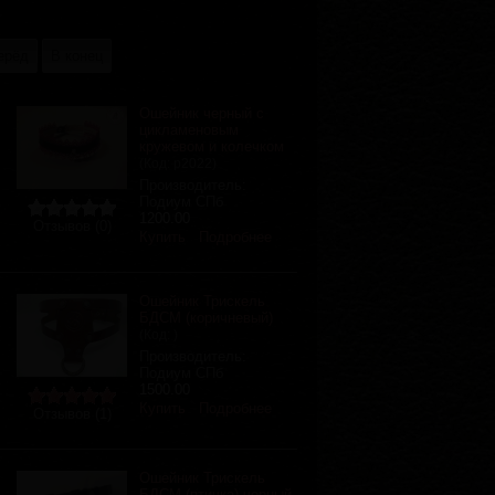
ерёд
В конец
Ошейник черный с
цикламеновым
кружевом и колечком
(Код:
р2022
)
Производитель:
Подиум СПб
1200.00
Отзывов (0)
Купить
Подробнее
Ошейник Трискель
БДСМ (коричневый)
(Код:
)
Производитель:
Подиум СПб
1500.00
Купить
Подробнее
Отзывов (1)
Ошейник Трискель
БДСМ (птичка) черный