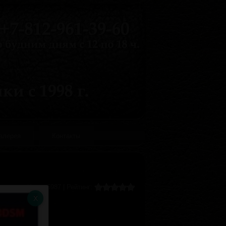
галерея
Контакты
Хиты:
6987
|
Рейтинг: