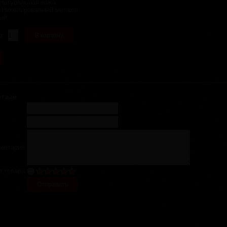
Натуральная кожа
:
Никелированный металл
ый
о:
отзыв
ментария
я товара