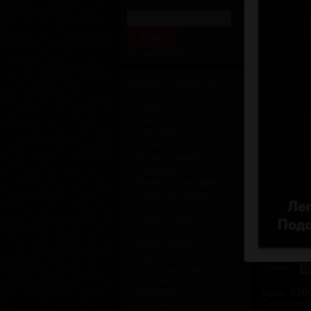
Расширенный поиск
Магазин Подиум СПб
Ударные девайсы
Бондаж
Ошейники
Наручники
Поножи
Маски и шлемы
Страпоны
Увелич
Эротическая одежда
Женская одежда
Подтяжки
Мужская одежда
Аксессуары
Если изде
Сопутствующие
БДСМ мебель
Производи
Портупеи и гартеры
Размер:
Анальные пробки с
хвостами
230
НОВИНКИ
Цена:
Страна про
СКИДКИ