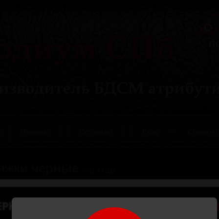
Магазины
Оптовикам
Вход
Статьи и 
яжки черные
(Код:
р7111
)