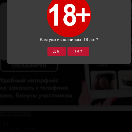
Вам уже исполнилось 18 лет?
Да
Нет
ить изображение
 из черной натуральной кожи
лия нет в наличии товар изготавливается под заказ, срок и
тель:
Подиум СПб
0.00
изводитель
:
Россия