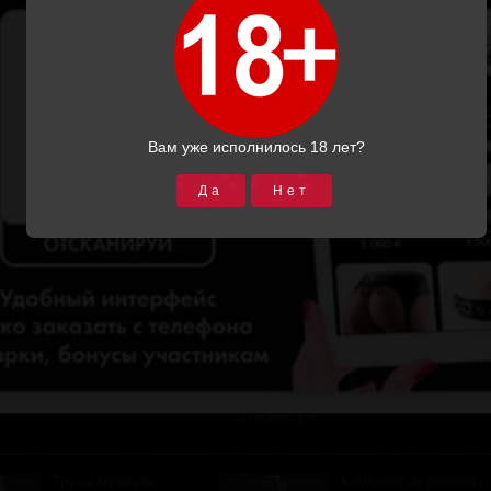
Производитель:
Производитель:
Подиум СПб
Подиум СПб
2300.00
2300.00
Купить
Подробнее
Купить
Подробнее
Вам уже исполнилось 18 лет?
 (0)
Отзывов (0)
Да
Нет
Пилотка
Подтяжки (черная
(Код:
р729
)
кожа)
(Код:
Р7113
)
Производитель:
Подиум СПб
Производитель:
3700.00
Подиум СПб
6600.00
Купить
Подробнее
6000.00
 (0)
Купить
Подробнее
Отзывов (0)
Трусы мужские,
Комплект из ремней с