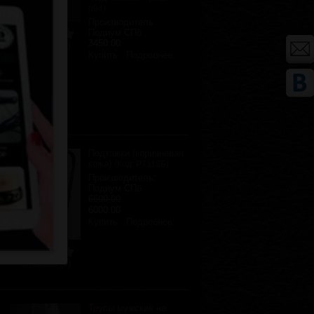
р94
)
Производитель:
Подиум СПб
3450.00
Отзывов (0)
Купить
Подробнее
Подтяжки (коричневая
кожа)
(Код:
Р7113Б
)
Производитель:
Подиум СПб
6600.00
6000.00
Купить
Подробнее
Отзывов (0)
Трусы мужские на