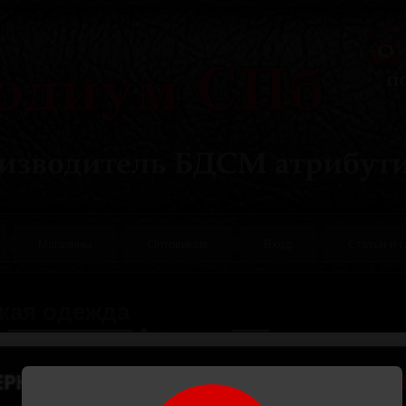
Магазины
Оптовикам
Вход
Статьи и 
кая одежда
а:
Количество:
Подтяжки черные
Подтяжки
(Код:
(Код:
р7112
)
р7111
)