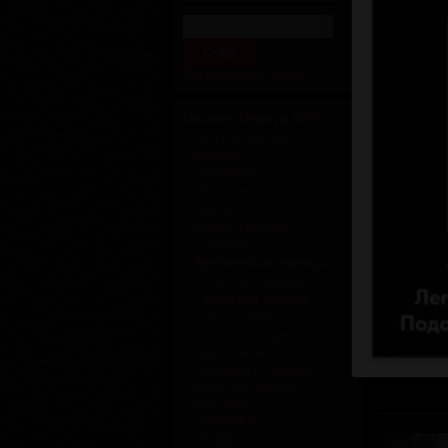
Расширенный поиск
Магазин Подиум СПб
Ударные девайсы
Бондаж
Отзывов
Ошейники
Наручники
Поножи
Маски и шлемы
Страпоны
Эротическая одежда
Женская одежда
Мужская одежда
Отзывов
Аксессуары
Сопутствующие
БДСМ мебель
Портупеи и гартеры
Анальные пробки с
хвостами
НОВИНКИ
СКИДКИ