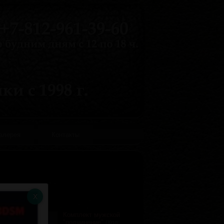
галерея
Контакты
Комплект мужской
"подчинение"
(Код: