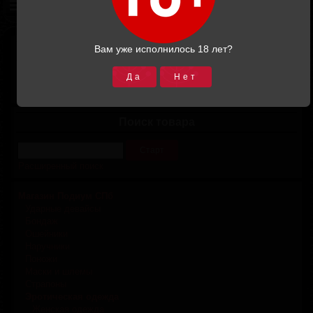
Вам уже исполнилось 18 лет?
Корзина
Итоговая сумма:
0.00
Да
Нет
В корзину
Поиск товара
Расширенный поиск
Магазин Подиум СПб
Ударные девайсы
Бондаж
Ошейники
Наручники
Поножи
Маски и шлемы
Страпоны
Эротическая одежда
Женская одежда