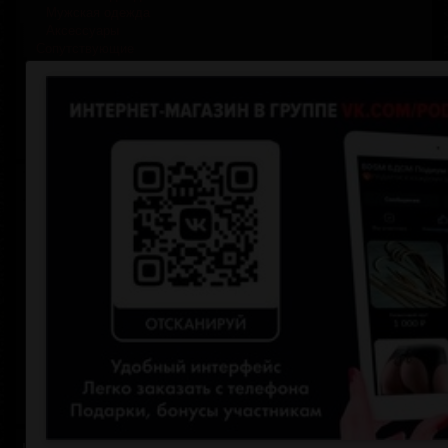
Мужская одежда
Аксессуары
Сопутствующие
БДСМ мебель
Портупеи и гартеры
Анальные пробки с хвостами
НОВИНКИ
СКИДКИ
Личный кабинет
Логин
Пароль
Запомнить меня
Забыли пароль?
Зарегистрироваться