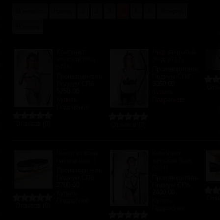
В начало
Назад
1
2
3
4
5
6
Вперёд
В конец
Комплект
Лиф открытый
женский
(Код:
(Код:
р717
)
р716
)
Производитель:
Производитель:
Подиум СПб
Подиум СПб
3050.00
Отзы
5250.00
Купить
Купить
Подробнее
Подробнее
Отзывов (0)
Отзывов (0)
Чокер из кожи
Комплект
питона
женский
(Код:
)
(Код:
р724
)
Производитель:
Подиум СПб
Производитель:
2700.00
Подиум СПб
2400.00
Купить
Отзы
Подробнее
Купить
Отзывов (0)
Подробнее