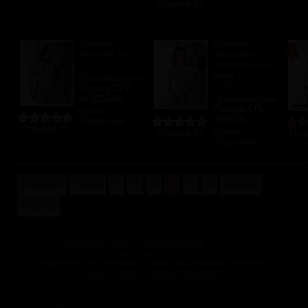
Отзывов (0)
Комплект
Комплект
женский
женский из
(Код:
лакированной
р715
)
кожи
(Код:
Производитель:
р7251
)
Подиум СПб
от
4250.00
Производитель:
Подиум СПб
Купить
2850.00
Подробнее
Отзывов (0)
Купить
Отзывов (0)
Отзы
Подробнее
В начало
Назад
1
2
3
4
5
6
Вперёд
В конец
Политика
bdsmspb.ru © 1998 — 2026 Подиум СПб.
конфиденциальности
«Оформляя заказ и отправляя заявку вы даете свое согласие на
обработку своих персональных данных»