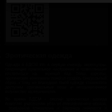
Эротическая одежда
Одежда в БДСМ это в первую очередь аксессуары,
создающие правильное настроение и позволяющие
настроиться на нужный лад. Топы, корсеты,
эротические комплекты помогут создать сексуальный
образ, к тому же благодаря такой одежде становятся
доступны оригинальные позы и неограниченное
количество экспериментов.
Во время БДСМ - сессий эротическая одежда
помогает участникам уйти от повседневного образа,
привычное отношение к партнеру меняется и