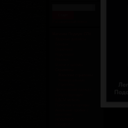
Отзывов
Расширенный поиск
Магазин Подиум СПб
Ударные девайсы
Бондаж
Ошейники
Наручники
Поножи
Маски и шлемы
Страпоны
Женские страпоны
Универсальные
страпоны
Эротическая одежда
Сопутствующие
БДСМ мебель
Портупеи и гартеры
Анальные пробки с
хвостами
НОВИНКИ
СКИДКИ