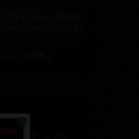
галерея
Контакты
Страпон женский
(винил)
(Код:
р61
)