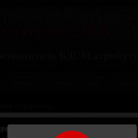
Магазины
Оптовикам
Вход
Статьи и 
кие страпоны
а:
Количество:
Страпон женский
Страпон женский
(гель, латекс)
(винил)
(Код:
(Код:
р63
)