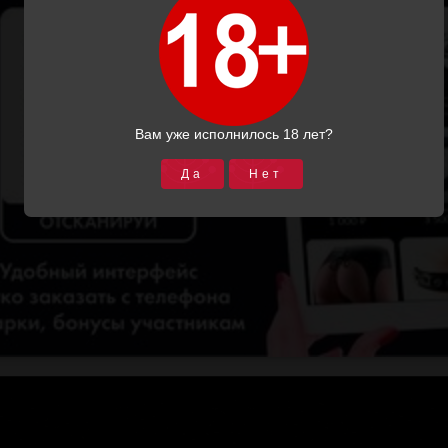
р61а
)
Производитель:
Производитель:
Подиум СПб
Подиум СПб
3550.00
3700.00
2850.00
 (1)
Отзывов (0)
2950.00
Купить
Подробнее
Купить
Подробнее
Вам уже исполнилось 18 лет?
Да
Нет