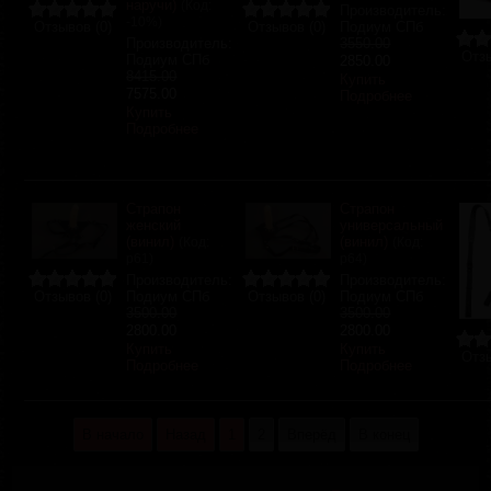
наручи)
(Код:
Производитель:
-10%
)
Отзывов (0)
Отзывов (0)
Подиум СПб
Производитель:
3550.00
Отзы
Подиум СПб
2850.00
8415.00
Купить
7575.00
Подробнее
Купить
Подробнее
Страпон
Страпон
женский
универсальный
(винил)
(винил)
(Код:
(Код:
р61
)
р64
)
Производитель:
Производитель:
Отзывов (0)
Подиум СПб
Отзывов (0)
Подиум СПб
3500.00
3500.00
2800.00
2800.00
Купить
Купить
Отзы
Подробнее
Подробнее
В начало
Назад
1
2
Вперёд
В конец