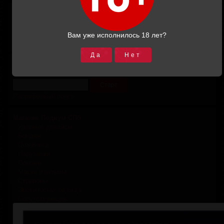
Корзина
Итоговая сумма:
0.00
Вам уже исполнилось 18 лет?
В корзину
Да
Нет
Поиск товара
Расширенный поиск
Магазин Подиум СПб
Ударные девайсы
Бондаж
Ошейники
Наручники
Поножи
Маски и шлемы
Страпоны
Эротическая одежда
Сопутствующие
БДСМ мебель
Портупеи и гартеры