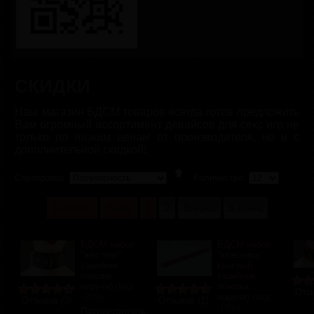
СКИДКИ
Наш магазин БДСМ товаров всегда готов предложить
Вам огромный ассортимент девайсов для секс игр не
только по низким ценам от производителя, но и с
дополнительной скидкой!
Сортировка:
Количество:
В начало
Назад
1
2
Вперёд
В конец
БДСМ набор
БДСМ набор
"жесткий"
"классика"
(ошейник,
красный
поножи,
(ошейник,
наручи)
поножи,
(Код:
Отзы
наручи)
-10%
)
(Код:
Отзывов (3)
Отзывов (1)
-10%
)
Производитель: