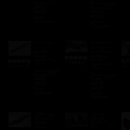
Подиум СПб
Производитель:
4300.00
Подиум СПб
7425.00
3861.00
6682.00
Купить
Подробнее
Купить
Подробнее
БДСМ набор
БДСМ набор
"классика"
"классика" из
(ошейник,
лаковой кожи
поножи,
(ошейник,
наручи)
поножи,
(Код:
Отзывов (0)
наручи)
-10%
)
(Код:
Отзывов (0)
Отзы
-10%
)
Производитель:
Подиум СПб
Производитель:
7095.00
Подиум СПб
6850.00
6385.00
6165.00
Купить
Подробнее
Купить
Подробнее
БДСМ набор
Страпон
"фигурный"
женский
(ошейник,
(винил)
(Код:
поножи,
р63
)