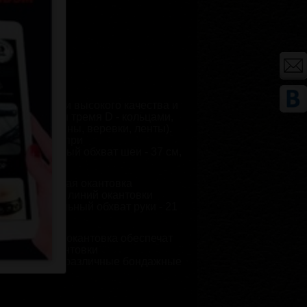
альной кожи высокого качества и
йник оснащен тремя D - кольцами,
тем (карабины, веревки, ленты).
езопасность при
й.
Минимальный обхват шеи - 37 см,
дополнительная окантовка
згиб боковых линий окантовки
бин.
Минимальный обхват руки - 21
олнительная окантовка обеспечат
ых линий окантовки
присоединять различные бондажные