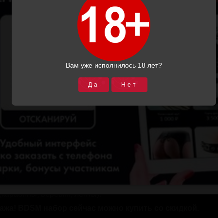
ить изображение
входят:
Вам уже исполнилось 18 лет?
фигурный ошейник фирмы "Подиум СПб" выполнен из натур
ван геометрическим рисунком из двух видов заклепок. Оше
Да
Нет
обеспечивают удобство крепления различных бондажных сис
одкладка и окантовка обеспечит максимальный комфорт и б
вании.
Застегивается bdsm ошейник на ремешок с пряжко
ьный - 46 см.
и имеют анатомическую форму, мягкая подкладка (пена) и 
т комфорт и безопасность. Рисунок из заклепок повторяет и
 На полукольце в центре каждого наручника закреплен кара
мальный обхват руки - 26 см.
меют анатомическую форму, мягкая подкладка (пена) и доп
и безопасность. Рисунок из заклепок повторяет изгиб боков
.
Благодаря полукольцам в центре каждого поножа можно 
(карабины, веревки, ленты).
ажа!
BDSM набор сейчас можно купить со скидкой.