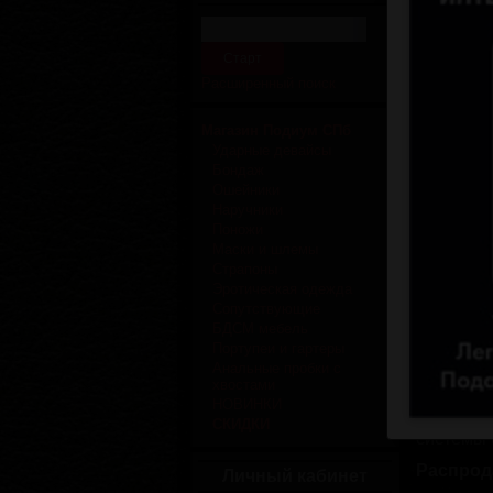
Расширенный поиск
Увелич
Магазин Подиум СПб
В набор 
Ударные девайсы
Широкий 
Бондаж
декориро
Ошейники
которые 
Наручники
Мягкая п
Поножи
использо
Маски и шлемы
максимал
Страпоны
Эротическая одежда
Наручник
Сопутствующие
обеспеча
БДСМ мебель
наручей.
Портупеи и гартеры
см, макси
Анальные пробки с
Поножи и
хвостами
комфорт 
НОВИНКИ
поножей
СКИДКИ
системы 
Распрод
Личный кабинет