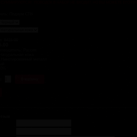
 СУММИРУЮТСЯ! ПОВОДОК В НАБОР НЕ ВХОДИТ, НО ВЫ МОЖЕТЕ ЕГО П
тель:
Подиум СПб
а:
8415.00
5.00
изводитель
:
Россия
Натуральная кожа
:
Никелированный металл
ый
10%
о:
отзыв