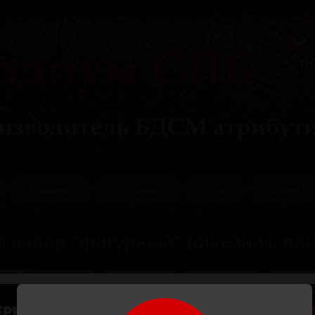
Магазины
Оптовикам
Вход
Статьи и 
 набор "фигурный" (ошейник, пон