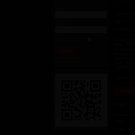
СКИДКИ НЕ
Логин
Производи
Цвет:
Пароль
Материал:
Запомнить меня
Старая цен
757
Цена:
Страна про
Материал
:
Забыли пароль?
Фурнитура
Зарегистрироваться
Цвет
:
Черн
СКИДКА
:
-
Количеств
Отзыв
Оставить 
Имя
E-mail