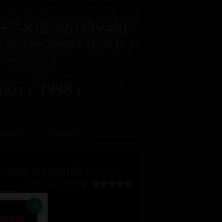
галерея
Контакты
ожи, наручи)
(Код:
-10%
)
Хиты:
5201
|
Рейтинг: