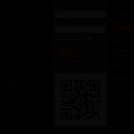
Цвет
:
Как 
Логин
Количеств
Пароль
Запомнить меня
Отзыв
Оставить 
Забыли пароль?
Имя
Зарегистрироваться
E-mail
Текст ком
Оценка дл