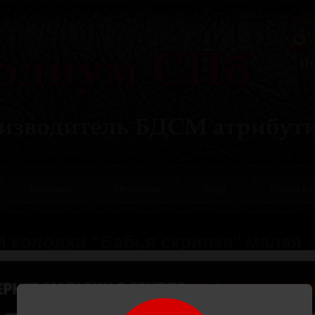
Магазины
Оптовикам
Вход
Статьи и 
 колодки "Бабья скрипка" малая
(