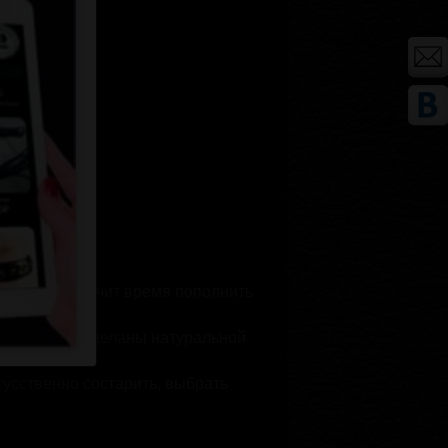
колодок, значит время пополнить
 шеи и рук отделаны натуральной
усственно состарить, выбрать