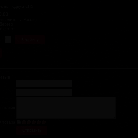
тель:
Подиум СПб
0.00
изводитель
:
Россия
Дерево
на фото
о:
отзыв
ментария
я товара