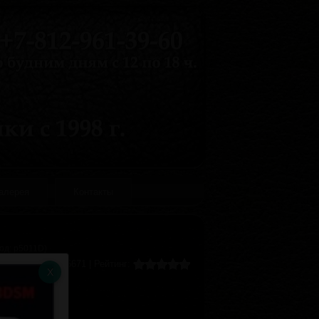
галерея
Контакты
Код:
р5011D
)
Хиты:
5671
|
Рейтинг: