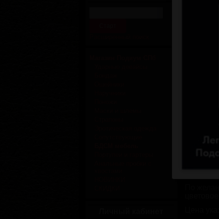
Расширенный поиск
Магазин Подиум СПб
Ударные девайсы
Бондаж
Ошейники
Наручники
Поножи
Маски и шлемы
Страпоны
Увелич
Эротическая одежда
Сопутствующие
Если в В
БДСМ мебель
коллекци
Портупеи и гартеры
Анальные пробки с
Девайс в
хвостами
кожей дл
НОВИНКИ
По желан
СКИДКИ
цветовое
Цена ука
Личный кабинет