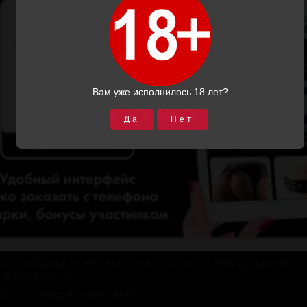
Вам уже исполнилось 18 лет?
Да
Нет
ить изображение
ашем арсенале уже множество бондажных девайсов, но нет 
ю уникальным изделием.
ыполнен вручную из
хвойных пород дерева. Отверстия для
я комфортного использования и исключения травм.
ию заказчика можно выполнить из любой породы дерева, ис
 решение и т.д.
зана на модель как на фото.