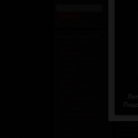
Расширенный поиск
Увелич
Магазин Подиум СПб
В БСДМ -
Ударные девайсы
подчинен
Бондаж
ощущения
Ошейники
Рабочие ошейники
Широкий 
Чокеры
декориро
Поводки
которые 
Наручники
Мягкая п
Поножи
использо
Маски и шлемы
вы может
Страпоны
Минималь
Эротическая одежда
Сопутствующие
Ниже при
БДСМ мебель
Портупеи и гартеры
Производи
Анальные пробки с
хвостами
220
Цена:
НОВИНКИ
Страна про
Материал
:
СКИДКИ