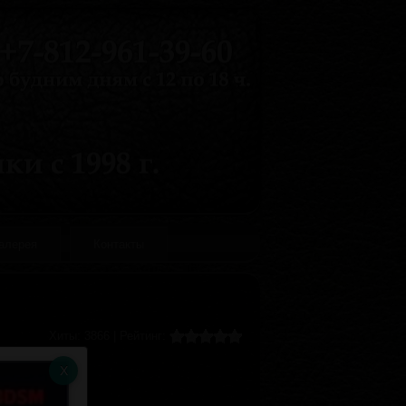
галерея
Контакты
Хиты:
3866
|
Рейтинг: