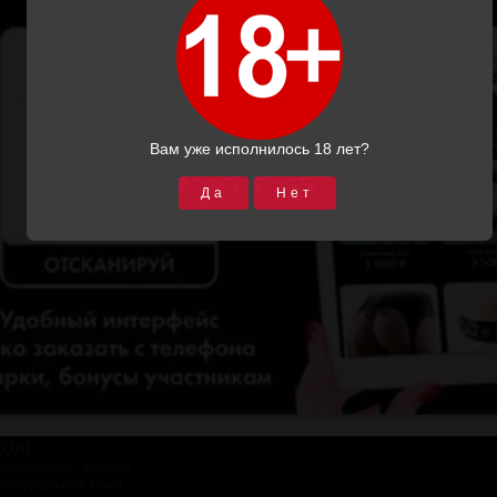
ить изображение
 практике ошейники используются не только в качестве крас
Вам уже исполнилось 18 лет?
ия «нижнего»,
используется в качестве связующего элеме
 и позволяет открыть новые грани чувствительности.
Да
Нет
фигурный ошейник фирмы "Подиум СПб" выполнен из натур
ван геометрическим рисунком из двух видов заклепок. Оше
обеспечивают удобство крепления различных бондажных сис
одкладка и окантовка обеспечит максимальный комфорт и б
вании.
Застегивается bdsm ошейник на ремешок с пряжкой. 
е приобрести его у нас отдельно.
ный обхват шеи - 37 см, максимальный - 46 см.
ведены девайсы, которые помогут Вам создать гармоничны
тель:
Подиум СПб
0.00
изводитель
:
Россия
Натуральная кожа