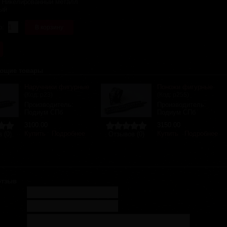
:
Никелированный металл
ый
о:
ющие товары
Наручники фигурные
Поножи фигурные
(Код:
р23
)
(Код:
р255
)
Производитель:
Производитель:
Подиум СПб
Подиум СПб
3100.00
3150.00
Купить
Подробнее
Купить
Подробнее
 (0)
Отзывов (0)
отзыв