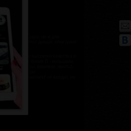
ивого аксессуара, но и для
нта бондажа.
Этот девайс обостряет
альной кожи высокого качества и
йник оснащен тремя D - кольцами,
тем (карабины, веревки, ленты).
езопасность при
Поводок в комплект не входит, но
й комплект.