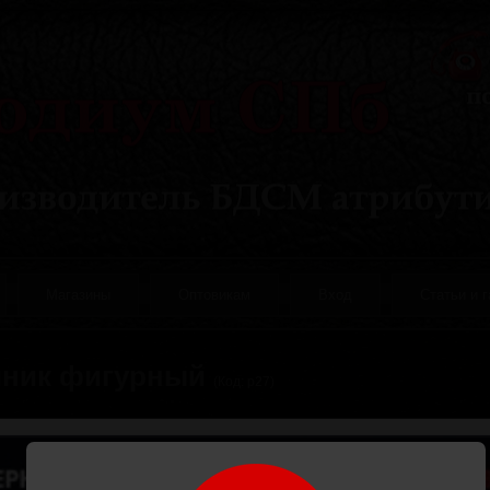
Магазины
Оптовикам
Вход
Статьи и 
ник фигурный
(Код:
р27
)