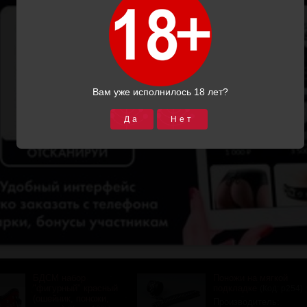
БДСМ набор "жесткий"
БДСМ набор
(ошейник, поножи,
"классика" красный
наручи)
(ошейник, поножи,
(Код:
-10%
)
наручи)
(Код:
-10%
)
Производитель:
Подиум СПб
Производитель:
4300.00
Подиум СПб
 (3)
Отзывов (1)
7425.00
3861.00
6682.00
Купить
Подробнее
Вам уже исполнилось 18 лет?
Купить
Подробнее
Да
Нет
БДСМ набор
БДСМ набор
"классика" (ошейник,
"классика" из лаковой
поножи, наручи)
кожи (ошейник,
(Код:
поножи, наручи)
-10%
)
(Код:
-10%
)
Производитель:
Отзывов (0)
Подиум СПб
Производитель:
 (0)
7095.00
Подиум СПб
6850.00
6385.00
6165.00
Купить
Подробнее
Купить
Подробнее
БДСМ набор
Поножи на мягкой
"фигурный" красный
подкладке
(Код:
р254
)
(ошейник, поножи,
Производитель: