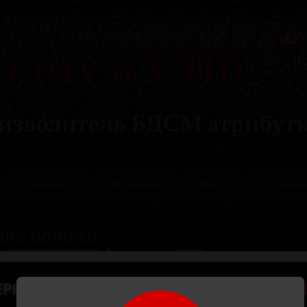
Магазины
Оптовикам
Вход
Статьи и 
чие поножи
а:
Количество:
В начало
Назад
1
2
3
Вперёд
В