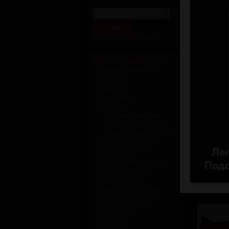
Расширенный поиск
Отзывов
Магазин Подиум СПб
Ударные девайсы
Бондаж
Ошейники
Наручники
Поножи
Рабочие поножи
Поножи для подвеса
Переходники/карабины
Маски и шлемы
Отзывов
Страпоны
Эротическая одежда
Сопутствующие
БДСМ мебель
Портупеи и гартеры
Анальные пробки с
хвостами
НОВИНКИ
СКИДКИ