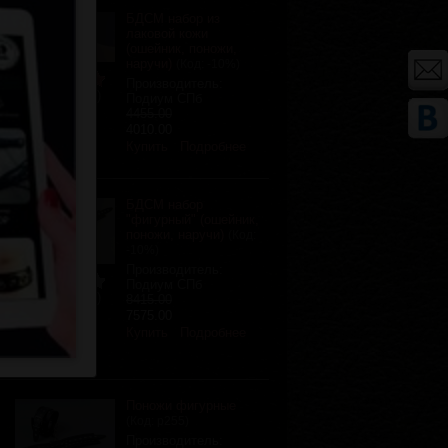
БДСМ набор из
лаковой кожи
(ошейник, поножи,
наручи)
(Код:
-10%
)
Производитель:
Отзывов (1)
Подиум СПб
4455.00
4010.00
Купить
Подробнее
БДСМ набор
"фигурный" (ошейник,
поножи, наручи)
(Код:
-10%
)
Производитель:
Подиум СПб
Отзывов (0)
8415.00
7575.00
Купить
Подробнее
Поножи фигурные
(Код:
р255
)
Производитель: