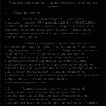
Политика организации в отношении обработки персональных
данных
1.
Общие положения
1.1.
Настоящий документ (далее – «Политика»)
определяет политику ИП Могилевцев Д.В (ИНН 781601411688,
ОГРНИП 304781626000012, далее - «Оператор») в отношении
обработки персональных данных и содержит, помимо прочего,
сведения о реализуемых Оператором требованиях к защите
персональных данных.
1.2.
Политика утверждена и опубликована на сайте
http://bdsmspb.ru (далее – «Сайт»)
во исполнение Оператором
предусмотренных частью 2 статьи 18.1 Федерального закона от
27.07.2006 N 152-ФЗ
"О персональных данных" (далее –
«Федеральный закон») обязанностей по опубликованию в
информационно-телекоммуникационной сети документа,
определяющего политику Оператора в отношении обработки
персональных данных, и сведений о реализуемых требованиях к
защите персональных данных, а также по обеспечению
возможности доступа к указанному документу с использованием
средств соответствующей информационно-
телекоммуникационной сети.
1.3.
Политика разработана с учетом требований
законодательства Российской Федерации в области
персональных данных. Примененные в Политике термины
следует понимать в значении, определенном для них в
Федеральном законе, если иное прямо не оговорено в Политике.