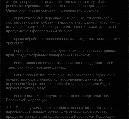
доступ к персональным данным или которым могут быть
раскрыты персональные данные на основании договора с
Оператором или на основании федерального закона;
·
обрабатываемые персональные данные, относящиеся к
соответствующему субъекту персональных данных, источник их
получения, если иной порядок представления таких данных не
предусмотрен федеральным законом;
·
сроки обработки персональных данных, в том числе сроки их
хранения;
·
порядок осуществления субъектом персональных данных
прав, предусмотренных Федеральным законом;
·
информацию об осуществленной или о предполагаемой
трансграничной передаче данных;
·
наименование или фамилию, имя, отчество и адрес лица,
осуществляющего обработку персональных данных по
поручению Оператора, если обработка поручена или будет
поручена такому лицу;
·
иные сведения, предусмотренные законодательством
Российской Федерации.
2.2.
Право субъекта персональных данных на доступ к его
персональным данным может быть ограничено в случаях,
предусмотренных законодательством Российской Федерации.
3.
Реализуемые оператором требования к защите
персональных данных