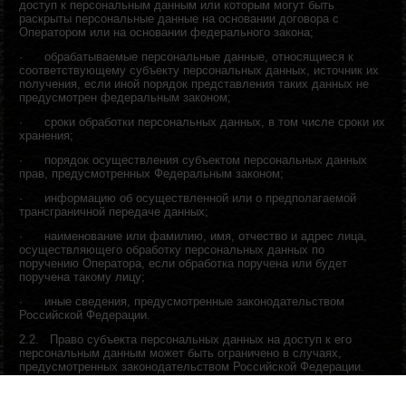
доступ к персональным данным или которым могут быть
раскрыты персональные данные на основании договора с
Оператором или на основании федерального закона;
·
обрабатываемые персональные данные, относящиеся к
соответствующему субъекту персональных данных, источник их
получения, если иной порядок представления таких данных не
предусмотрен федеральным законом;
·
сроки обработки персональных данных, в том числе сроки их
хранения;
·
порядок осуществления субъектом персональных данных
прав, предусмотренных Федеральным законом;
·
информацию об осуществленной или о предполагаемой
трансграничной передаче данных;
·
наименование или фамилию, имя, отчество и адрес лица,
осуществляющего обработку персональных данных по
поручению Оператора, если обработка поручена или будет
поручена такому лицу;
·
иные сведения, предусмотренные законодательством
Российской Федерации.
2.2.
Право субъекта персональных данных на доступ к его
персональным данным может быть ограничено в случаях,
предусмотренных законодательством Российской Федерации.
3.
Реализуемые оператором требования к защите
персональных данных