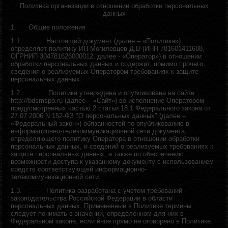
Политика организации в отношении обработки персональных
данных
1.
Общие положения
1.1.
Настоящий документ (далее – «Политика»)
определяет политику ИП Могилевцев Д.В (ИНН 781601411688,
ОГРНИП 304781626000012, далее - «Оператор») в отношении
обработки персональных данных и содержит, помимо прочего,
сведения о реализуемых Оператором требованиях к защите
персональных данных.
1.2.
Политика утверждена и опубликована на сайте
http://bdsmspb.ru (далее – «Сайт»)
во исполнение Оператором
предусмотренных частью 2 статьи 18.1 Федерального закона от
27.07.2006 N 152-ФЗ
"О персональных данных" (далее –
«Федеральный закон») обязанностей по опубликованию в
информационно-телекоммуникационной сети документа,
определяющего политику Оператора в отношении обработки
персональных данных, и сведений о реализуемых требованиях к
защите персональных данных, а также по обеспечению
возможности доступа к указанному документу с использованием
средств соответствующей информационно-
телекоммуникационной сети.
1.3.
Политика разработана с учетом требований
законодательства Российской Федерации в области
персональных данных. Примененные в Политике термины
следует понимать в значении, определенном для них в
Федеральном законе, если иное прямо не оговорено в Политике.