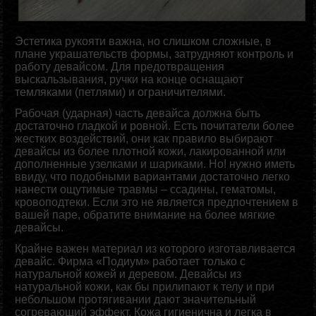
Эстетика рукояти важна, но слишком сложные, в
плане украшательств формы, затрудняют контроль и
работу девайсом. Для предотвращения
выскальзывания, ручки на конце оснащают
темляками (петлями) и ограничителями.
Рабочая (ударная) часть девайса должна быть
достаточно гладкой и ровной. Есть почитатели более
жестких воздействий, они как правило выбирают
девайсы из более плотной кожи, лакированной или
дополненные узелками и шариками. Но! нужно иметь
ввиду, что подобными вариантами достаточно легко
нанести ощутимые травмы – ссадины, гематомы,
кровоподтеки. Если это не является предпочтением в
вашей паре, обратите внимание на более мягкие
девайсы.
Крайне важен материал из которого изготавливается
девайс. Фирма «Подиум» работает только с
натуральной кожей и деревом. Девайсы из
натуральной кожи, как бы прилипают к телу и при
небольшом протягивании дают значительный
согревающий эффект. Кожа гигиенична и легка в