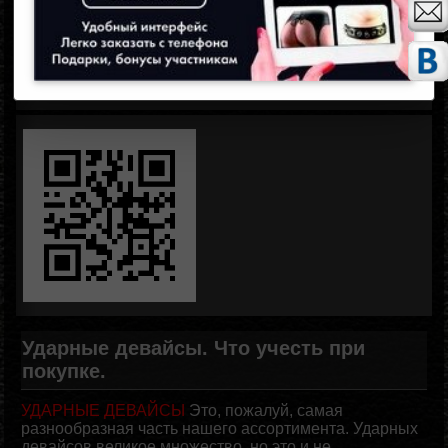
Запомнить меня
Забыли пароль?
Зарегистрироваться
Ударные девайсы. Что учесть при
покупке.
УДАРНЫЕ ДЕВАЙСЫ
Это, пожалуй, самая
разнообразная часть нашего ассортимента. Ударных
девайсов великое множество, но это и не