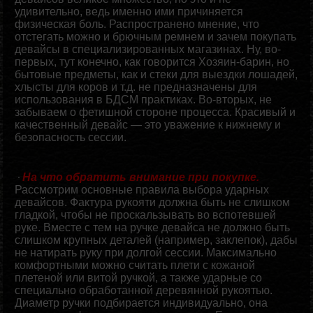
удивительно, ведь именно ими причиняется
физическая боль. Распространено мнение, что
отстегать можно и брючным ремнем и зачем покупать
девайсы в специализированных магазинах. Ну, во-
первых, тут конечно, как говорится Хозяин-барин, но
бытовые предметы, как и стеки для выездки лошадей,
хлысты для коров и т.д. не предназначены для
использования в БДСМ практиках. Во-вторых, не
забываем о фетишной стороне процесса. Красивый и
качественный девайс — это уважение к нижнему и
безопасность сессии.
На что обратить внимание при покупке.
Рассмотрим основные правила выбора ударных
девайсов. Фактура рукояти должна быть не слишком
гладкой, чтобы не проскальзывать во вспотевшей
руке. Вместе с тем на ручке девайса не должно быть
слишком крупных деталей (например, заклепок), дабы
не натирать руку при долгой сессии. Максимально
комфортными можно считать плети с кожаной
плетеной или витой ручкой, а также ударные со
специально обработанной деревянной рукоятью.
Диаметр ручки подбирается индивидуально, она